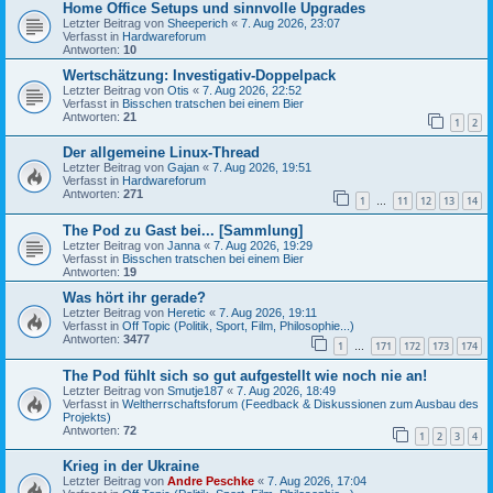
Home Office Setups und sinnvolle Upgrades
Letzter Beitrag von
Sheeperich
«
7. Aug 2026, 23:07
Verfasst in
Hardwareforum
Antworten:
10
Wertschätzung: Investigativ-Doppelpack
Letzter Beitrag von
Otis
«
7. Aug 2026, 22:52
Verfasst in
Bisschen tratschen bei einem Bier
Antworten:
21
1
2
Der allgemeine Linux-Thread
Letzter Beitrag von
Gajan
«
7. Aug 2026, 19:51
Verfasst in
Hardwareforum
Antworten:
271
1
11
12
13
14
…
The Pod zu Gast bei... [Sammlung]
Letzter Beitrag von
Janna
«
7. Aug 2026, 19:29
Verfasst in
Bisschen tratschen bei einem Bier
Antworten:
19
Was hört ihr gerade?
Letzter Beitrag von
Heretic
«
7. Aug 2026, 19:11
Verfasst in
Off Topic (Politik, Sport, Film, Philosophie...)
Antworten:
3477
1
171
172
173
174
…
The Pod fühlt sich so gut aufgestellt wie noch nie an!
Letzter Beitrag von
Smutje187
«
7. Aug 2026, 18:49
Verfasst in
Weltherrschaftsforum (Feedback & Diskussionen zum Ausbau des
Projekts)
Antworten:
72
1
2
3
4
Krieg in der Ukraine
Letzter Beitrag von
Andre Peschke
«
7. Aug 2026, 17:04