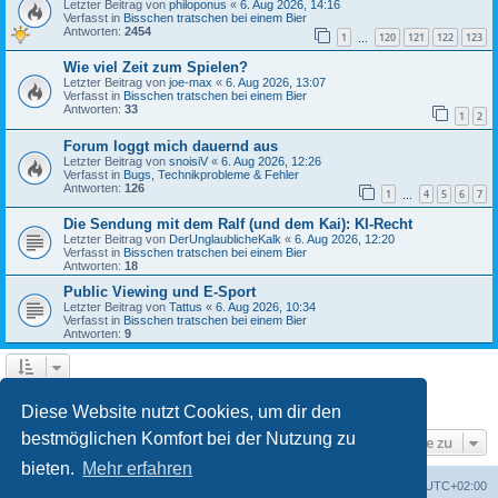
Letzter Beitrag von
philoponus
«
6. Aug 2026, 14:16
Verfasst in
Bisschen tratschen bei einem Bier
Antworten:
2454
1
120
121
122
123
…
Wie viel Zeit zum Spielen?
Letzter Beitrag von
joe-max
«
6. Aug 2026, 13:07
Verfasst in
Bisschen tratschen bei einem Bier
Antworten:
33
1
2
Forum loggt mich dauernd aus
Letzter Beitrag von
snoisiV
«
6. Aug 2026, 12:26
Verfasst in
Bugs, Technikprobleme & Fehler
Antworten:
126
1
4
5
6
7
…
Die Sendung mit dem Ralf (und dem Kai): KI-Recht
Letzter Beitrag von
DerUnglaublicheKalk
«
6. Aug 2026, 12:20
Verfasst in
Bisschen tratschen bei einem Bier
Antworten:
18
Public Viewing und E-Sport
Letzter Beitrag von
Tattus
«
6. Aug 2026, 10:34
Verfasst in
Bisschen tratschen bei einem Bier
Antworten:
9
1
2
3
Nächste
Die Suche ergab 83 Treffer
Diese Website nutzt Cookies, um dir den
bestmöglichen Komfort bei der Nutzung zu
Gehe zu
bieten.
Mehr erfahren
Gamespodcast.de
Forum
Alle Zeiten sind
UTC+02:00