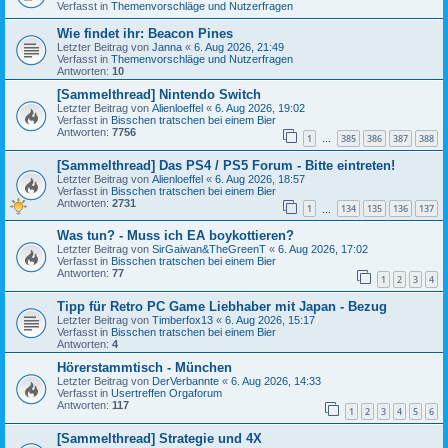
Verfasst in
Themenvorschläge und Nutzerfragen
Wie findet ihr: Beacon Pines
Letzter Beitrag von
Janna
«
6. Aug 2026, 21:49
Verfasst in
Themenvorschläge und Nutzerfragen
Antworten:
10
[Sammelthread] Nintendo Switch
Letzter Beitrag von
Alienloeffel
«
6. Aug 2026, 19:02
Verfasst in
Bisschen tratschen bei einem Bier
Antworten:
7756
1
385
386
387
388
…
[Sammelthread] Das PS4 / PS5 Forum - Bitte eintreten!
Letzter Beitrag von
Alienloeffel
«
6. Aug 2026, 18:57
Verfasst in
Bisschen tratschen bei einem Bier
Antworten:
2731
1
134
135
136
137
…
Was tun? - Muss ich EA boykottieren?
Letzter Beitrag von
SirGaiwan&TheGreenT
«
6. Aug 2026, 17:02
Verfasst in
Bisschen tratschen bei einem Bier
Antworten:
77
1
2
3
4
Tipp für Retro PC Game Liebhaber mit Japan - Bezug
Letzter Beitrag von
Timberfox13
«
6. Aug 2026, 15:17
Verfasst in
Bisschen tratschen bei einem Bier
Antworten:
4
Hörerstammtisch - München
Letzter Beitrag von
DerVerbannte
«
6. Aug 2026, 14:33
Verfasst in
Usertreffen Orgaforum
Antworten:
117
1
2
3
4
5
6
[Sammelthread] Strategie und 4X