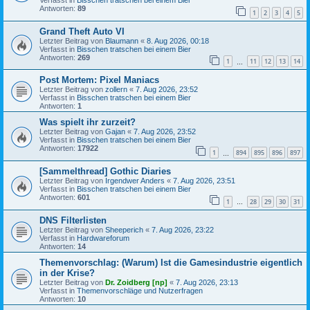
Verfasst in
Bisschen tratschen bei einem Bier
Antworten:
89
1
2
3
4
5
Grand Theft Auto VI
Letzter Beitrag von
Blaumann
«
8. Aug 2026, 00:18
Verfasst in
Bisschen tratschen bei einem Bier
Antworten:
269
1
11
12
13
14
…
Post Mortem: Pixel Maniacs
Letzter Beitrag von
zollern
«
7. Aug 2026, 23:52
Verfasst in
Bisschen tratschen bei einem Bier
Antworten:
1
Was spielt ihr zurzeit?
Letzter Beitrag von
Gajan
«
7. Aug 2026, 23:52
Verfasst in
Bisschen tratschen bei einem Bier
Antworten:
17922
1
894
895
896
897
…
[Sammelthread] Gothic Diaries
Letzter Beitrag von
Irgendwer Anders
«
7. Aug 2026, 23:51
Verfasst in
Bisschen tratschen bei einem Bier
Antworten:
601
1
28
29
30
31
…
DNS Filterlisten
Letzter Beitrag von
Sheeperich
«
7. Aug 2026, 23:22
Verfasst in
Hardwareforum
Antworten:
14
Themenvorschlag: (Warum) Ist die Gamesindustrie eigentlich
in der Krise?
Letzter Beitrag von
Dr. Zoidberg [np]
«
7. Aug 2026, 23:13
Verfasst in
Themenvorschläge und Nutzerfragen
Antworten:
10