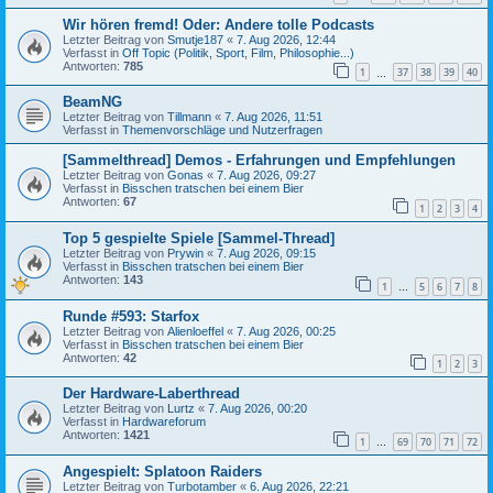
Wir hören fremd! Oder: Andere tolle Podcasts
Letzter Beitrag von
Smutje187
«
7. Aug 2026, 12:44
Verfasst in
Off Topic (Politik, Sport, Film, Philosophie...)
Antworten:
785
1
37
38
39
40
…
BeamNG
Letzter Beitrag von
Tillmann
«
7. Aug 2026, 11:51
Verfasst in
Themenvorschläge und Nutzerfragen
[Sammelthread] Demos - Erfahrungen und Empfehlungen
Letzter Beitrag von
Gonas
«
7. Aug 2026, 09:27
Verfasst in
Bisschen tratschen bei einem Bier
Antworten:
67
1
2
3
4
Top 5 gespielte Spiele [Sammel-Thread]
Letzter Beitrag von
Prywin
«
7. Aug 2026, 09:15
Verfasst in
Bisschen tratschen bei einem Bier
Antworten:
143
1
5
6
7
8
…
Runde #593: Starfox
Letzter Beitrag von
Alienloeffel
«
7. Aug 2026, 00:25
Verfasst in
Bisschen tratschen bei einem Bier
Antworten:
42
1
2
3
Der Hardware-Laberthread
Letzter Beitrag von
Lurtz
«
7. Aug 2026, 00:20
Verfasst in
Hardwareforum
Antworten:
1421
1
69
70
71
72
…
Angespielt: Splatoon Raiders
Letzter Beitrag von
Turbotamber
«
6. Aug 2026, 22:21