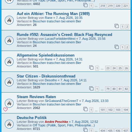
Verfasst in
Off Topic (Politik, Sport, Film, Philosophie...)
Antworten:
4402
1
218
219
220
221
…
Auf ein Altbier: The Running Man (1989)
Letzter Beitrag von
Rane
«
7. Aug 2026, 16:35
Verfasst in
Bisschen tratschen bei einem Bier
Antworten:
26
1
2
Runde #592: Assassin’s Creed: Black Flag Resynced
Letzter Beitrag von
LucasForbiddenWest
«
7. Aug 2026, 15:56
Verfasst in
Bisschen tratschen bei einem Bier
Antworten:
24
1
2
Allgemeine Spielediskussionen
Letzter Beitrag von
Rane
«
7. Aug 2026, 14:31
Verfasst in
Bisschen tratschen bei einem Bier
Antworten:
501
1
23
24
25
26
…
Star Citizen - Diskussionsthread
Letzter Beitrag von
Desotho
«
7. Aug 2026, 14:11
Verfasst in
Bisschen tratschen bei einem Bier
Antworten:
1629
1
79
80
81
82
…
Steam Reviews Raten
Letzter Beitrag von
SirGaiwan&TheGreenT
«
7. Aug 2026, 13:33
Verfasst in
Bisschen tratschen bei einem Bier
Antworten:
2062
1
101
102
103
104
…
Deutsche Politik
Letzter Beitrag von
Andre Peschke
«
7. Aug 2026, 12:52
Verfasst in
Off Topic (Politik, Sport, Film, Philosophie...)
Antworten:
8721
1
434
435
436
437
…