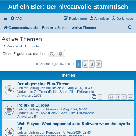
Auf ein Bier: Der niveauvolle Stammtisch
FAQ
Registrieren
Anmelden
Dark mode
S
Gamespodcast.de
Forum
Suche
Aktive Themen
u
Aktive Themen
c
Zur erweiterten Suche
h
Suche
Erweiterte Suche
e
1
2
3
Nächste
Die Suche ergab 83 Treffer
Themen
Der allgemeine Film-Thread
Letzter Beitrag von
oilrumsick
«
8. Aug 2026, 04:43
Verfasst in
Off Topic (Politik, Sport, Film, Philosophie...)
Antworten:
1509
1
73
74
75
76
…
Politik in Europa
Letzter Beitrag von
Griese
«
8. Aug 2026, 02:44
Verfasst in
Off Topic (Politik, Sport, Film, Philosophie...)
Antworten:
5
Well Played: What happened at id Software when the layoffs
hit
Letzter Beitrag von
Komposti
«
8. Aug 2026, 02:43