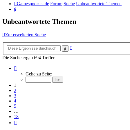
Gamespodcast.de
Forum
Suche
Unbeantwortete Themen
Suche
Unbeantwortete Themen
Zur erweiterten Suche
Erweiterte
Suche
Suche
Die Suche ergab 694 Treffer
Seite
1
Gehe zu Seite:
von
18
1
2
3
4
5
…
18
Nächste